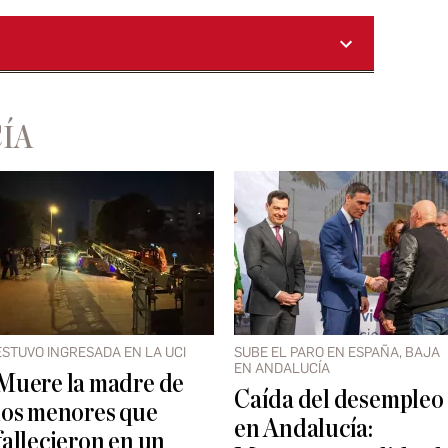
ÍA
ESTUVO INGRESADA EN LA UCI
SUBE EL PARO EN ESPAÑA, BAJA
EN ANDALUCÍA
Muere la madre de
Caída del desempleo
los menores que
en Andalucía:
fallecieron en un