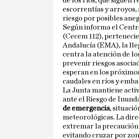
de los ríos, que siguen 
escorrentías y arroyos,
riesgo por posibles ane
Según informa el Centr
(Cecem 112), pertenecie
Andalucía (EMA), la lle
centra la atención de l
prevenir riesgos asociad
esperan en los próximos
caudales en ríos y emba
La Junta mantiene activ
ante el Riesgo de Inund
de emergencia
, situaci
meteorológicas. La direc
extremar la precaución 
evitando cruzar por zon