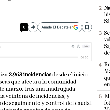
Na
hi
Sá
0
Añade El Debate en
Compartir
Save
Se
vo
Sa
de
Ro
Ma
liza
2.963 incidencias
desde el inicio
qu
scas que afecta a la comunidad
en
 de marzo, tras una madrugada
a veintena de incidencias, y
El
fo
 de seguimiento y control del caudal
Ma