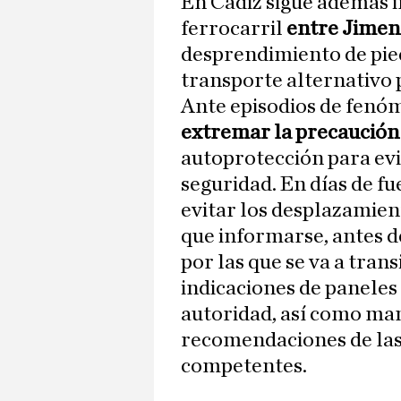
En Cádiz sigue además i
ferrocarril
entre Jimen
desprendimiento de pied
transporte alternativo 
Ante episodios de fenó
extremar la precaución
autoprotección para evit
seguridad. En días de fu
evitar los desplazamient
que informarse, antes de
por las que se va a tran
indicaciones de paneles 
autoridad, así como ma
recomendaciones de las 
competentes.