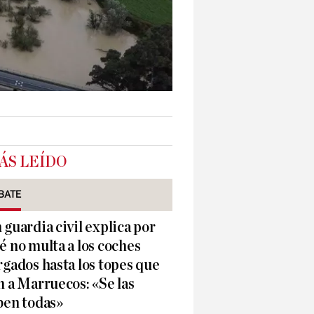
ÁS LEÍDO
BATE
 guardia civil explica por
é no multa a los coches
rgados hasta los topes que
n a Marruecos: «Se las
ben todas»