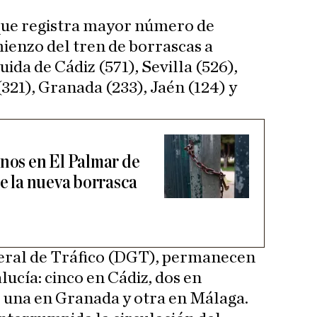
 que registra mayor número de
mienzo del tren de borrascas a
uida de Cádiz (571), Sevilla (526),
321), Granada (233), Jaén (124) y
inos en El Palmar de
de la nueva borrasca
eral de Tráfico (DGT), permanecen
ucía: cinco en Cádiz, dos en
, una en Granada y otra en Málaga.