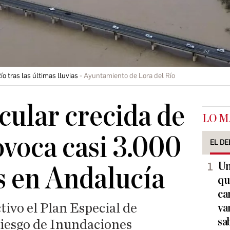
ío tras las últimas lluvias
Ayuntamiento de Lora del Río
cular crecida de
LO M
ovoca casi 3.000
EL DE
Un
s en Andalucía
qu
ca
ivo el Plan Especial de
va
sa
iesgo de Inundaciones