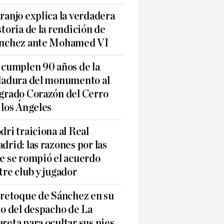
ranjo explica la verdadera
storia de la rendición de
nchez ante Mohamed VI
 cumplen 90 años de la
ladura del monumento al
grado Corazón del Cerro
 los Ángeles
dri traiciona al Real
drid: las razones por las
e se rompió el acuerdo
tre club y jugador
 retoque de Sánchez en su
to del despacho de La
reta para ocultar sus pies