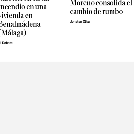
Moreno consolida el
incendio en una
cambio de rumbo
vivienda en
Jonatan Oliva
Benalmádena
(Málaga)
l Debate