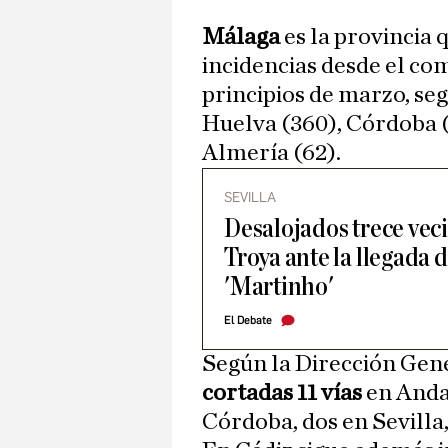
Málaga
es la provincia
incidencias desde el co
principios de marzo, seg
Huelva (360), Córdoba (
Almería (62).
SEVILLA
Desalojados trece vec
Troya ante la llegada 
'Martinho'
El Debate
Según la Dirección Gen
cortadas 11 vías
en Andal
Córdoba, dos en Sevilla