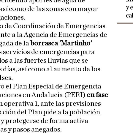
recibiendo aportes de agua de
y 
 así como de las zonas con mayor
ca
gaciones.
o de Coordinación de Emergencias
nte a la Agencia de Emergencias de
gada de la
borrasca 'Martinho'
os servicios de emergencias para
os a las fuertes lluvias que se
 días, así como al aumento de los
lses.
o el Plan Especial de Emergencia
aciones en Andalucía (PERI)
en fase
ón operativa 1, ante las previsiones
ción del Plan pide a la población
y protegerse de forma activa
as y pasos anegados.