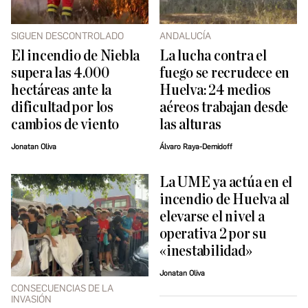
SIGUEN DESCONTROLADO
ANDALUCÍA
El incendio de Niebla
La lucha contra el
supera las 4.000
fuego se recrudece en
hectáreas ante la
Huelva: 24 medios
dificultad por los
aéreos trabajan desde
cambios de viento
las alturas
Jonatan Oliva
Álvaro Raya-Demidoff
La UME ya actúa en el
incendio de Huelva al
elevarse el nivel a
operativa 2 por su
«inestabilidad»
Jonatan Oliva
CONSECUENCIAS DE LA
INVASIÓN