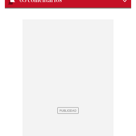
63
comentarios