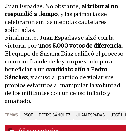
Juan Espadas. No obstante,
el tribunal no
respondió a tiempo
, y las primarias se
celebraron sin las medidas cautelares
solicitadas.
Finalmente, Juan Espadas se alzó con la
victoria por
unos 5.000 votos de diferencia
.
El equipo de Susana Díaz calificó el proceso
como un fraude de ley, orquestado para
beneficiar a un
candidato afín a Pedro
Sánchez
, y acusó al partido de violar sus
propios estatutos al manipular la voluntad
de los militantes con un censo inflado y
amañado.
TEMAS
PSOE
PEDRO SÁNCHEZ
JUAN ESPADAS
JOSÉ LUIS