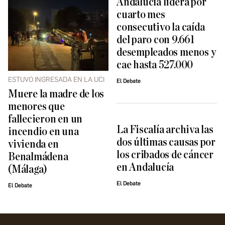
Andalucía lidera por
cuarto mes
consecutivo la caída
del paro con 9.661
desempleados menos y
cae hasta 527.000
ESTUVO INGRESADA EN LA UCI
El Debate
Muere la madre de los
menores que
fallecieron en un
La Fiscalía archiva las
incendio en una
dos últimas causas por
vivienda en
los cribados de cáncer
Benalmádena
en Andalucía
(Málaga)
El Debate
El Debate