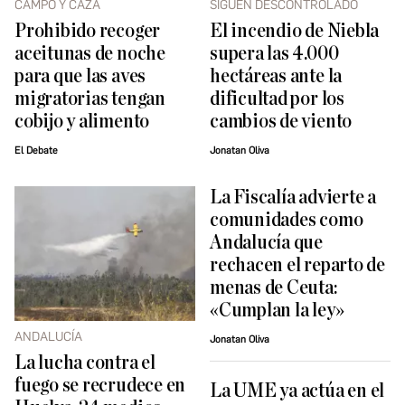
CAMPO Y CAZA
SIGUEN DESCONTROLADO
Prohibido recoger
El incendio de Niebla
aceitunas de noche
supera las 4.000
para que las aves
hectáreas ante la
migratorias tengan
dificultad por los
cobijo y alimento
cambios de viento
El Debate
Jonatan Oliva
La Fiscalía advierte a
comunidades como
Andalucía que
rechacen el reparto de
menas de Ceuta:
«Cumplan la ley»
ANDALUCÍA
Jonatan Oliva
La lucha contra el
fuego se recrudece en
La UME ya actúa en el