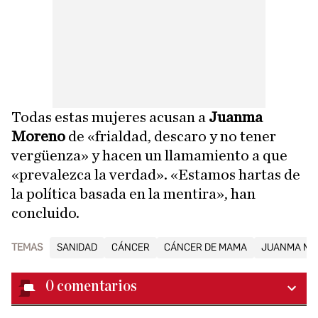
Todas estas mujeres acusan a
Juanma
Moreno
de «frialdad, descaro y no tener
vergüenza» y hacen un llamamiento a que
«prevalezca la verdad». «Estamos hartas de
la política basada en la mentira», han
concluido.
TEMAS
SANIDAD
CÁNCER
CÁNCER DE MAMA
JUANMA MO
0
comentarios