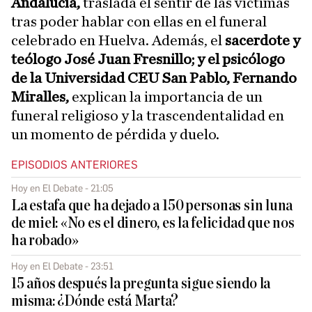
Andalucía,
traslada el sentir de las víctimas
tras poder hablar con ellas en el funeral
celebrado en Huelva. Además, el
sacerdote y
teólogo José Juan Fresnillo; y el psicólogo
de la Universidad CEU San Pablo, Fernando
Miralles,
explican la importancia de un
funeral religioso y la trascendentalidad en
un momento de pérdida y duelo.
EPISODIOS ANTERIORES
Hoy en El Debate - 21:05
La estafa que ha dejado a 150 personas sin luna
de miel: «No es el dinero, es la felicidad que nos
ha robado»
Hoy en El Debate - 23:51
15 años después la pregunta sigue siendo la
misma: ¿Dónde está Marta?