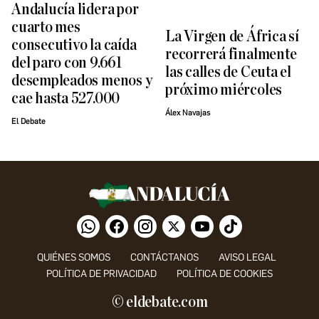
Andalucía lidera por
cuarto mes
La Virgen de África sí
consecutivo la caída
recorrerá finalmente
del paro con 9.661
las calles de Ceuta el
desempleados menos y
próximo miércoles
cae hasta 527.000
Álex Navajas
El Debate
QUIÉNES SOMOS
CONTÁCTANOS
AVISO LEGAL
POLÍTICA DE PRIVACIDAD
POLÍTICA DE COOKIES
© eldebate.com