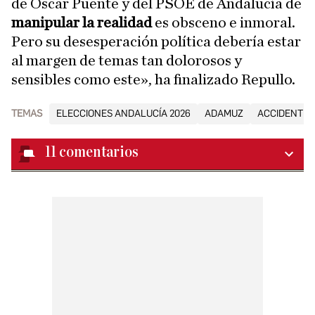
de Óscar Puente y del PSOE de Andalucía de
manipular la realidad
es obsceno e inmoral.
Pero su desesperación política debería estar
al margen de temas tan dolorosos y
sensibles como este», ha finalizado Repullo.
TEMAS
ELECCIONES ANDALUCÍA 2026
ADAMUZ
ACCIDENTES
11
comentarios