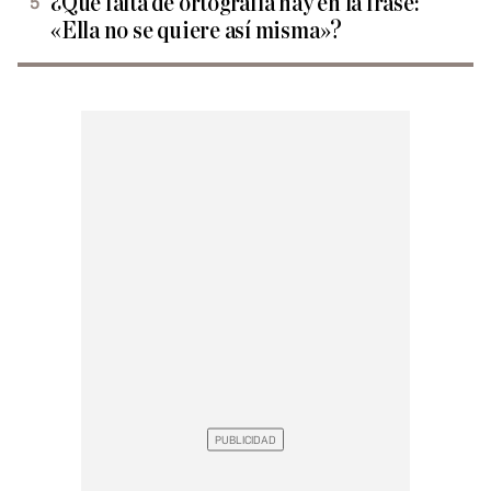
¿Qué falta de ortografía hay en la frase:
«Ella no se quiere así misma»?