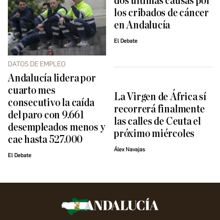
dos últimas causas por
los cribados de cáncer
en Andalucía
El Debate
DATOS DE EMPLEO
Andalucía lidera por
cuarto mes
La Virgen de África sí
consecutivo la caída
recorrerá finalmente
del paro con 9.661
las calles de Ceuta el
desempleados menos y
próximo miércoles
cae hasta 527.000
Álex Navajas
El Debate