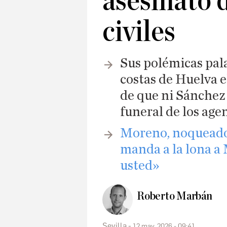
asesinato 
civiles
Sus polémicas pala
costas de Huelva e
de que ni Sánchez
funeral de los age
Moreno, noqueado e
manda a la lona a
usted»
Roberto Marbán
Sevilla
12 may. 2026 - 09:41