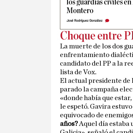
los guardias civiles en
Montero
José Rodríguez González
Choque entre P
La muerte de los dos gu
enfrentamiento dialéct
candidato del PP a la re
lista de Vox.
El actual presidente de
parado la campaña elec
«donde había que estar, 
le espetó. Gavira estuvo
equivocado de enemigos
años?
Aquel día estaba 
Galicia», señaló el cand