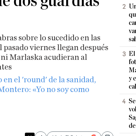
de dos guardias
Un
qu
ca
va
bras sobre lo sucedido en las
sa
l pasado viernes llegan después
El
 ni Marlaska acudieran al
fo
ntes
Ma
y 
n el 'round' de la sanidad,
ca
 Montero: «Yo no soy como
Se
vo
Sa
de