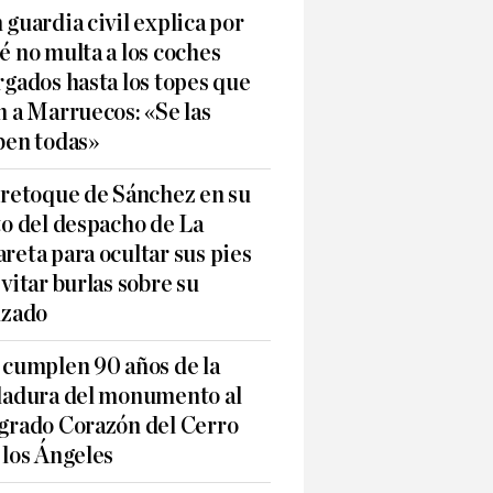
 guardia civil explica por
é no multa a los coches
rgados hasta los topes que
n a Marruecos: «Se las
ben todas»
 retoque de Sánchez en su
to del despacho de La
reta para ocultar sus pies
evitar burlas sobre su
lzado
 cumplen 90 años de la
ladura del monumento al
grado Corazón del Cerro
 los Ángeles