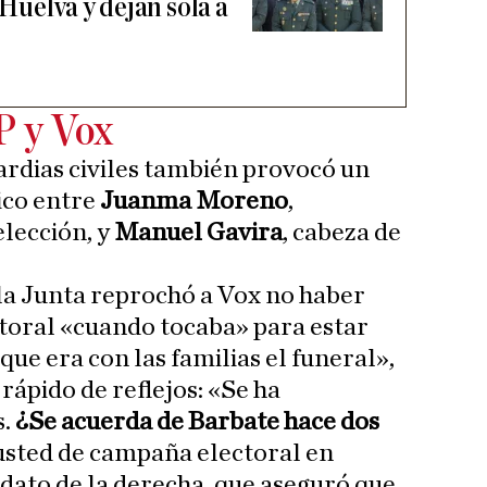
 Huelva y dejan sola a
P y Vox
ardias civiles también provocó un
ico entre
Juanma Moreno
,
elección, y
Manuel Gavira
, cabeza de
 la Junta reprochó a Vox no haber
toral «cuando tocaba» para estar
que era con las familias el funeral»,
 rápido de reflejos: «Se ha
.
¿Se acuerda de Barbate hace dos
usted de campaña electoral en
idato de la derecha, que aseguró que