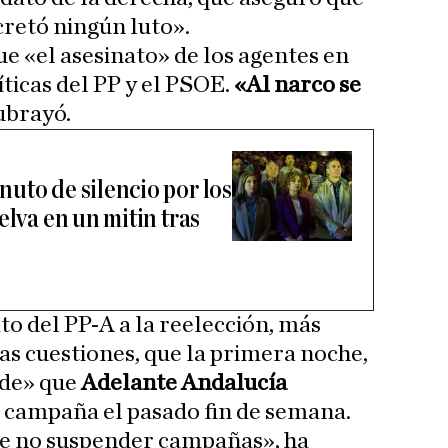
cretó ningún luto».
ue «el asesinato» de los agentes en
íticas del PP y el PSOE.
«Al narco se
subrayó.
uto de silencio por los
elva en un mitin tras
ato del PP-A a la reelección, más
tas cuestiones, que la primera noche,
nde» que
Adelante Andalucía
 campaña el pasado fin de semana.
de no suspender campañas», ha