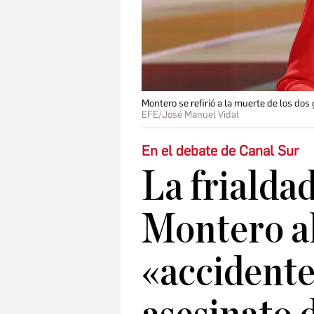
Montero se refirió a la muerte de los do
EFE/José Manuel Vidal
En el debate de Canal Sur
La frialda
Montero al
«accidente