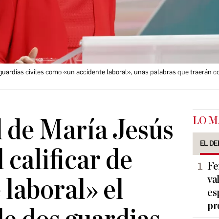
s guardias civiles como «un accidente laboral», unas palabras que traerán 
LO M
d de María Jesús
EL DE
 calificar de
Fe
va
 laboral» el
es
pr