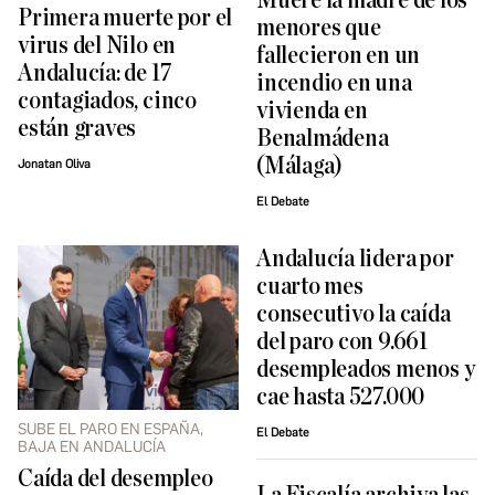
Muere la madre de los
Primera muerte por el
menores que
virus del Nilo en
fallecieron en un
Andalucía: de 17
incendio en una
contagiados, cinco
vivienda en
están graves
Benalmádena
(Málaga)
Jonatan Oliva
El Debate
Andalucía lidera por
cuarto mes
consecutivo la caída
del paro con 9.661
desempleados menos y
cae hasta 527.000
SUBE EL PARO EN ESPAÑA,
El Debate
BAJA EN ANDALUCÍA
Caída del desempleo