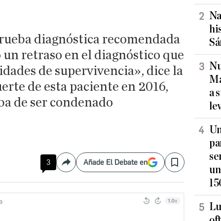
Na
hi
prueba diagnóstica recomendada
Sá
un retraso en el diagnóstico que
Nu
idades de supervivencia», dice la
Ma
erte de esta paciente en 2016,
a 
aba de ser condenado
le
Un
pa
se
3
Añade El Debate en
Compartir
Save
un
15
Lu
of