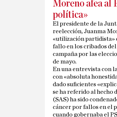
Moreno afea al 
política»
El presidente de la Junt
reelección, Juanma More
«utilización partidista
fallo en los cribados d
campaña por las elecci
de mayo.
En una entrevista con l
con «absoluta honestida
dado suficientes «explica
se ha referido al hecho 
(SAS) ha sido condenad
cáncer por fallos en el 
cuando gobernaba el P