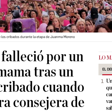
de los cribados durante la etapa de Juanma Moreno
falleció por un
LO M
mama tras un
EL DE
Un
l cribado cuando
qu
ca
a consejera de
va
sa