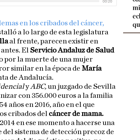
mi
ec
lemas en los cribados del cáncer,
qu
alló a lo largo de esta legislatura
lla
al frente, parecen existir en
antes. El
Servicio Andaluz de Salud
o por la muerte de una mujer
or similar en la época de
María
nta de Andalucía.
idencial
y
ABC,
un juzgado de Sevilla
izar con 356.000 euros a la familia
54 años en 2016, año en el que
los cribados del
cáncer de mama.
n 2014 en ese momento a hacerse una
del sistema de detección precoz de