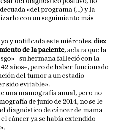
esar del diagnóstico positivo, no
adecuada «del programa (…) y la
lizarlo con un seguimiento más
yo y notificada este miércoles,
diez
imiento de la paciente
, aclara que la
esgo» –su hermana falleció con la
2 años–, pero de haber funcionado
ución del tumor a un estadio
r sido evitable».
e una mamografía anual, pero no
mografía de junio de 2014, no se le
 el diagnóstico de cáncer de mama
 el cáncer ya se había extendido
».