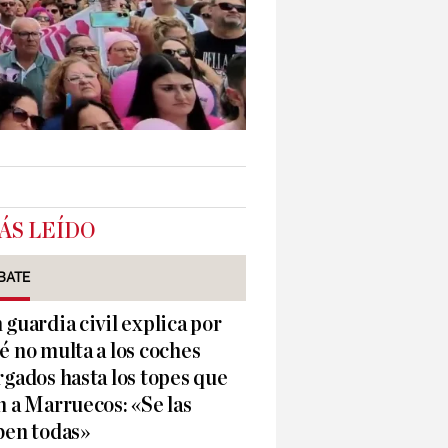
ÁS LEÍDO
BATE
 guardia civil explica por
é no multa a los coches
rgados hasta los topes que
n a Marruecos: «Se las
ben todas»