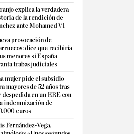
ranjo explica la verdadera
storia de la rendición de
nchez ante Mohamed VI
eva provocación de
rruecos: dice que recibiría
sus menores si España
vanta trabas judiciales
a mujer pide el subsidio
ra mayores de 52 años tras
r despedida en un ERE con
a indemnización de
0.000 euros
is Fernández-Vega,
talmólogo: «Unos segundos