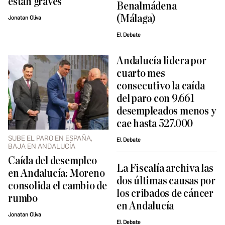
están graves
Benalmádena
(Málaga)
Jonatan Oliva
El Debate
Andalucía lidera por
cuarto mes
consecutivo la caída
del paro con 9.661
desempleados menos y
cae hasta 527.000
SUBE EL PARO EN ESPAÑA,
El Debate
BAJA EN ANDALUCÍA
Caída del desempleo
La Fiscalía archiva las
en Andalucía: Moreno
dos últimas causas por
consolida el cambio de
los cribados de cáncer
rumbo
en Andalucía
Jonatan Oliva
El Debate