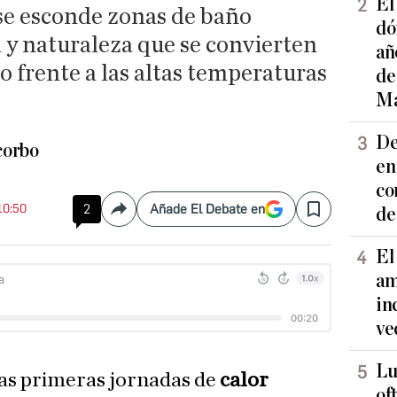
El
se esconde zonas de baño
dó
y naturaleza que se convierten
añ
o frente a las altas temperaturas
de
Ma
De
corbo
en
co
10:50
2
Añade El Debate en
de
Compartir
Save
El
am
in
ve
Lu
 las primeras jornadas de
calor
of