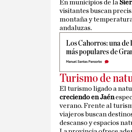
En municipios de la
Sier
visitantes buscan preci
montaña y temperaturas
andaluzas.
Los Cahorros: una de 
más populares de Gra
Manuel Santas Pancorbo
Turismo de natu
El turismo ligado a nat
creciendo en Jaén
espe
verano. Frente al turis
viajeros buscan destino
descanso y espacios nat
La provincia ofrece ad