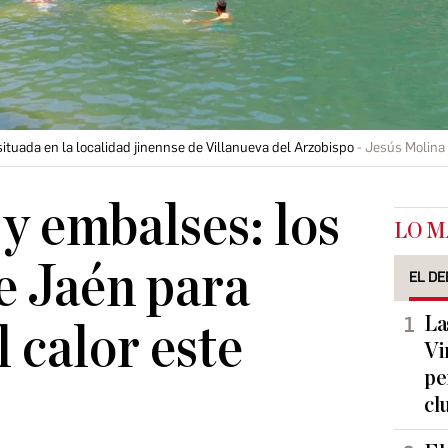
situada en la localidad jinennse de Villanueva del Arzobispo
Jesús Molina
 y embalses: los
LO M
e Jaén para
EL DE
La
 calor este
Vi
pe
cl