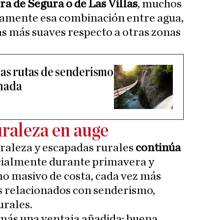
ra de Segura o de Las Villas
, muchos
samente esa combinación entre agua,
 más suaves respecto a otras zonas
las rutas de senderismo
nada
raleza en auge
uraleza y escapadas rurales
continúa
cialmente durante primavera y
mo masivo de costa, cada vez más
s relacionados con senderismo,
urales.
emás una ventaja añadida: buena