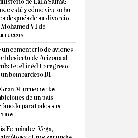
 misterio de Lalla Salma:
nde está y cómo vive ocho
os después de su divorcio
 Mohamed VI de
rruecos
 un cementerio de aviones
 el desierto de Arizona al
mbate: el inédito regreso
 un bombardero B1
 Gran Marruecos: las
biciones de un país
cómodo para todos sus
cinos
is Fernández-Vega,
talmólogo: «Unos segundos