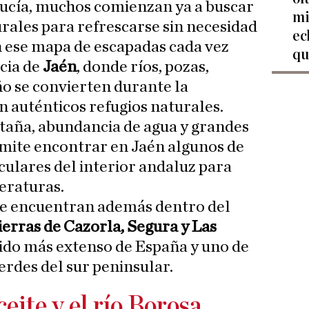
ucía, muchos comienzan ya a buscar
mi
urales para refrescarse sin necesidad
ec
en ese mapa de escapadas cada vez
qu
cia de
Jaén
, donde ríos, pozas,
o se convierten durante la
n auténticos refugios naturales.
aña, abundancia de agua y grandes
rmite encontrar en Jaén algunos de
culares del interior andaluz para
eraturas.
se encuentran además dentro del
ierras de Cazorla, Segura y Las
ido más extenso de España y uno de
rdes del sur peninsular.
eite y el río Borosa