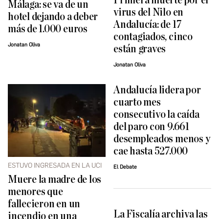
Primera muerte por el
Málaga: se va de un
virus del Nilo en
hotel dejando a deber
Andalucía: de 17
más de 1.000 euros
contagiados, cinco
Jonatan Oliva
están graves
Jonatan Oliva
Andalucía lidera por
cuarto mes
consecutivo la caída
del paro con 9.661
desempleados menos y
cae hasta 527.000
ESTUVO INGRESADA EN LA UCI
El Debate
Muere la madre de los
menores que
fallecieron en un
La Fiscalía archiva las
incendio en una