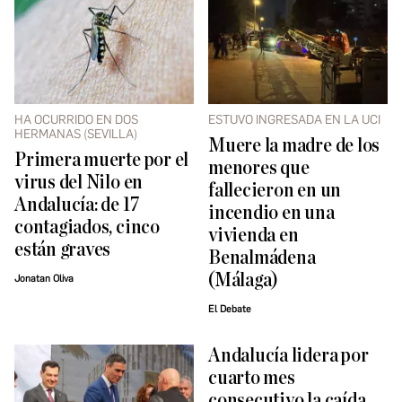
HA OCURRIDO EN DOS
ESTUVO INGRESADA EN LA UCI
HERMANAS (SEVILLA)
Muere la madre de los
Primera muerte por el
menores que
virus del Nilo en
fallecieron en un
Andalucía: de 17
incendio en una
contagiados, cinco
vivienda en
están graves
Benalmádena
(Málaga)
Jonatan Oliva
El Debate
Andalucía lidera por
cuarto mes
consecutivo la caída