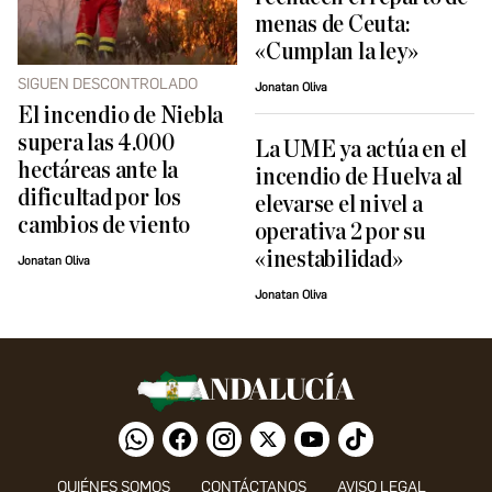
menas de Ceuta:
«Cumplan la ley»
SIGUEN DESCONTROLADO
Jonatan Oliva
El incendio de Niebla
supera las 4.000
La UME ya actúa en el
hectáreas ante la
incendio de Huelva al
dificultad por los
elevarse el nivel a
cambios de viento
operativa 2 por su
«inestabilidad»
Jonatan Oliva
Jonatan Oliva
QUIÉNES SOMOS
CONTÁCTANOS
AVISO LEGAL