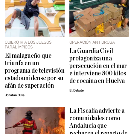
QUIERO IR A LOS JUEGOS
OPERACIÓN ANTIDROGA
PARALÍMPICOS
La Guardia Civil
El malagueño que
protagoniza una
triunfa en un
persecución en el mar
programa de televisión
e interviene 800 kilos
estadounidense por su
de cocaína en Huelva
afán de superación
El Debate
Jonatan Oliva
La Fiscalía advierte a
comunidades como
Andalucía que
rechacen el reparto de