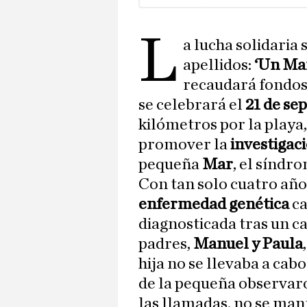
L
a lucha solidaria
apellidos:
‘Un Mar
recaudará fondos
se celebrará el
21 de se
kilómetros por la playa,
promover la
investigac
pequeña
Mar
, el síndr
Con tan solo cuatro año
enfermedad genética
ca
diagnosticada tras un c
padres,
Manuel y Paula
hija no se llevaba a ca
de la pequeña observar
las llamadas, no se man