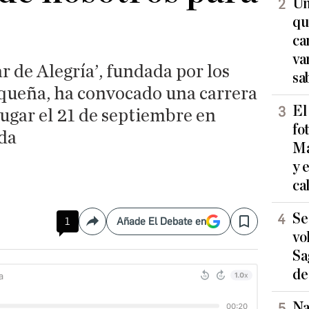
Un
qu
ca
va
 de Alegría’, fundada por los
sa
equeña, ha convocado una carrera
El
lugar el 21 de septiembre en
fo
da
Ma
y 
ca
Se
1
Añade El Debate en
Compartir
Save
vo
Sa
de
Na