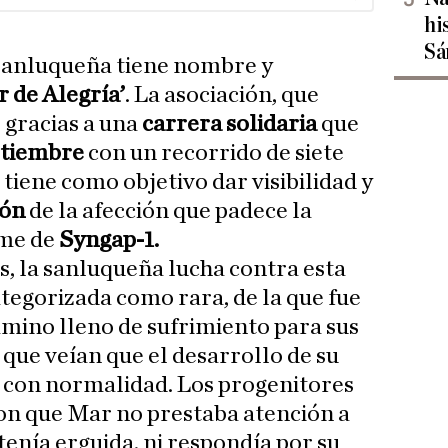
hi
Sá
 sanluqueña tiene nombre y
 de Alegría’
. La asociación, que
 gracias a una
carrera solidaria
que
ptiembre
con un recorrido de siete
 tiene como objetivo dar visibilidad y
ión
de la afección que padece la
ome de
Syngap-1.
s, la sanluqueña lucha contra esta
tegorizada como rara, de la que fue
amino lleno de sufrimiento para sus
, que veían que el desarrollo de su
bo con normalidad. Los progenitores
on que Mar no prestaba atención a
tenía erguida, ni respondía por su