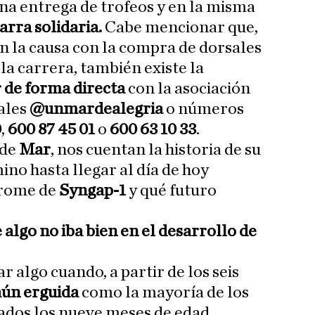
na entrega de trofeos y en la misma
arra solidaria.
Cabe mencionar que,
 la causa con la compra de dorsales
 la carrera, también existe la
 de forma directa
con la asociación
ales
@unmardealegria
o números
0
,
600 87 45 01
o
600 63 10 33
.
 de
Mar
, nos cuentan la historia de su
mino hasta llegar al día de hoy
drome de
Syngap-1
y qué futuro
lgo no iba bien en el desarrollo de
algo cuando, a partir de los seis
aún erguida
como la mayoría de los
sados los nueve meses de edad.