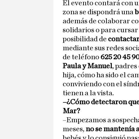
El evento contará con u
zona se dispondrá una
b
además de colaborar con
solidarios o para cursar
posibilidad de
contactar
mediante sus redes soci
de teléfono
625 20 45 9
Paula y Manuel
, padres
hija, cómo ha sido el ca
conviviendo con el sín
tienen a la vista.
–¿Cómo detectaron que a
Mar?
–Empezamos a sospechar 
meses,
no se mantenía 
bebés y lo consiguió pa