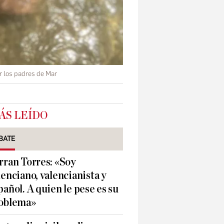
r los padres de Mar
ÁS LEÍDO
BATE
rran Torres: «Soy
lenciano, valencianista y
pañol. A quien le pese es su
oblema»