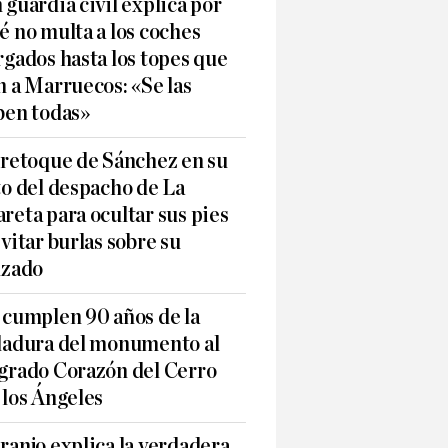
 guardia civil explica por
é no multa a los coches
rgados hasta los topes que
n a Marruecos: «Se las
ben todas»
 retoque de Sánchez en su
to del despacho de La
reta para ocultar sus pies
evitar burlas sobre su
lzado
 cumplen 90 años de la
ladura del monumento al
grado Corazón del Cerro
 los Ángeles
ranjo explica la verdadera