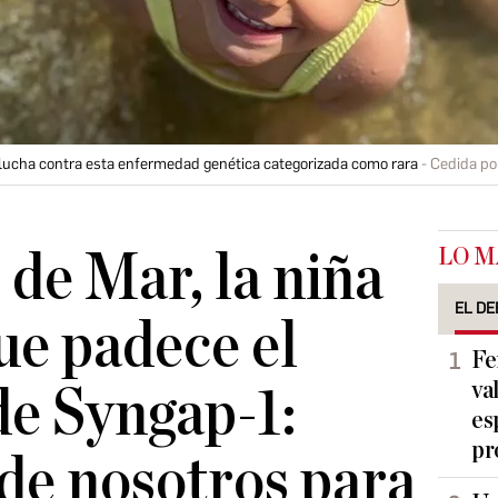
 lucha contra esta enfermedad genética categorizada como rara
Cedida po
LO M
 de Mar, la niña
EL DE
ue padece el
Fe
va
e Syngap-1:
es
pr
de nosotros para