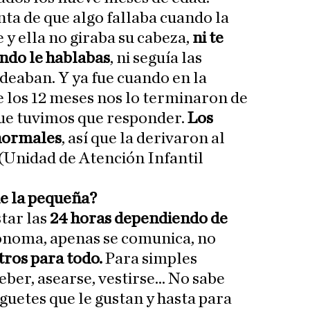
a de que algo fallaba cuando la
y ella no giraba su cabeza,
ni te
ndo le hablabas
, ni seguía las
odeaban. Y ya fue cuando en la
e los 12 meses nos lo terminaron de
que tuvimos que responder.
Los
 normales
, así que la derivaron al
 (Unidad de Atención Infantil
 de la pequeña?
star las
24 horas dependiendo de
ónoma, apenas se comunica, no
ros para todo.
Para simples
er, asearse, vestirse... No sabe
guetes que le gustan y hasta para