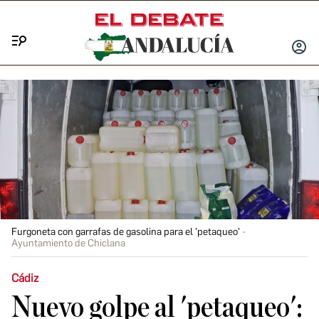
Menú
INICIA
SESIÓ
Furgoneta con garrafas de gasolina para el 'petaqueo'
Ayuntamiento de Chiclana
Cádiz
Nuevo golpe al 'petaqueo':