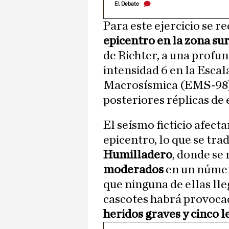
El Debate
Para este ejercicio se r
epicentro en la zona su
de Richter, a una profu
intensidad 6 en la Esca
Macrosísmica (EMS-98),
posteriores réplicas de 
El seísmo ficticio afect
epicentro, lo que se trad
Humilladero
, donde se
moderados
en un número
que ninguna de ellas lle
cascotes habrá provoc
heridos graves y cinco l