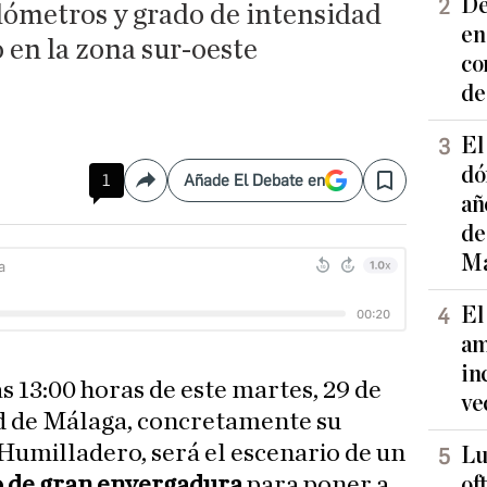
De
lómetros y grado de intensidad
en
o en la zona sur-oeste
co
de
El
dó
1
Añade El Debate en
Compartir
Save
añ
de
Ma
El
am
in
as 13:00 horas de este martes, 29 de
ve
ad de Málaga, concretamente su
 Humilladero, será el escenario de un
Lu
 de gran envergadura
para poner a
of