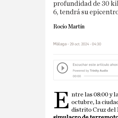
profundidad de 30 ki
6, tendrá su epicentr
Rocío Martín
Málaga
29 oct. 2024 - 04:30
E
ntre las 08:00 y l
octubre, la ciud
distrito Cruz del
simulacro de terremoto