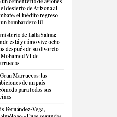
 un cementerio de aviones
 el desierto de Arizona al
mbate: el inédito regreso
 un bombardero B1
 misterio de Lalla Salma:
nde está y cómo vive ocho
os después de su divorcio
 Mohamed VI de
rruecos
 Gran Marruecos: las
biciones de un país
cómodo para todos sus
cinos
is Fernández-Vega,
talmólogo: «Unos segundos