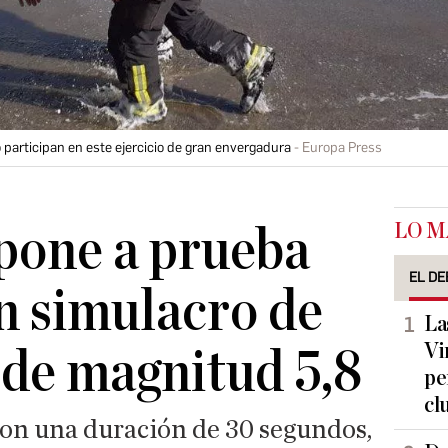
 participan en este ejercicio de gran envergadura
Europa Press
LO M
pone a prueba
EL DE
n simulacro de
La
Vi
de magnitud 5,8
pe
cl
con una duración de 30 segundos,