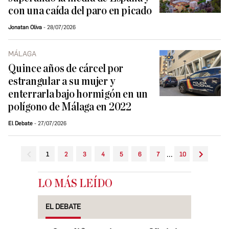
con una caída del paro en picado
Jonatan Oliva
28/07/2026
MÁLAGA
Quince años de cárcel por
estrangular a su mujer y
enterrarla bajo hormigón en un
polígono de Málaga en 2022
El Debate
27/07/2026
...
1
2
3
4
5
6
7
10
LO MÁS LEÍDO
EL DEBATE