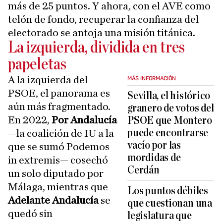
más de 25 puntos. Y ahora, con el AVE como
telón de fondo, recuperar la confianza del
electorado se antoja una misión titánica.
La izquierda, dividida en tres
papeletas
A la izquierda del
MÁS INFORMACIÓN
PSOE, el panorama es
Sevilla, el histórico
aún más fragmentado.
granero de votos del
En 2022,
Por Andalucía
PSOE que Montero
puede encontrarse
—la coalición de IU a la
vacío por las
que se sumó Podemos
mordidas de
in extremis— cosechó
Cerdán
un solo diputado por
Málaga, mientras que
Los puntos débiles
Adelante Andalucía
se
que cuestionan una
quedó sin
legislatura que