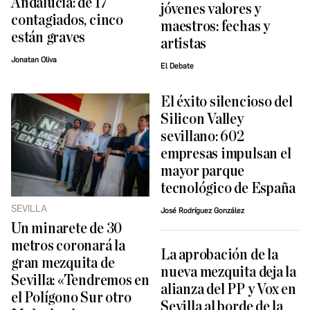
Andalucía: de 17
jóvenes valores y
contagiados, cinco
maestros: fechas y
están graves
artistas
Jonatan Oliva
El Debate
El éxito silencioso del
Silicon Valley
sevillano: 602
empresas impulsan el
mayor parque
tecnológico de España
SEVILLA
José Rodríguez González
Un minarete de 30
metros coronará la
La aprobación de la
gran mezquita de
nueva mezquita deja la
Sevilla: «Tendremos en
alianza del PP y Vox en
el Polígono Sur otro
Sevilla al borde de la