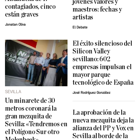
jóvenes valores y
contagiados, cinco
maestros: fechas y
están graves
artistas
Jonatan Oliva
El Debate
El éxito silencioso del
Silicon Valley
sevillano: 602
empresas impulsan el
mayor parque
tecnológico de España
SEVILLA
José Rodríguez González
Un minarete de 30
metros coronará la
La aprobación de la
gran mezquita de
nueva mezquita deja la
Sevilla: «Tendremos en
alianza del PP y Vox en
el Polígono Sur otro
Sevilla al borde de la
Molenbeek»