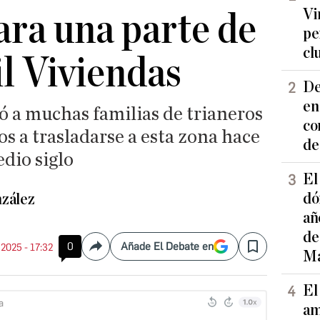
Vi
ara una parte de
pe
cl
il Viviendas
De
en
ó a muchas familias de trianeros
co
os a trasladarse a esta zona hace
de
io siglo
El
dó
zález
añ
de
0
Añade El Debate en
. 2025 - 17:32
Compartir
Save
Ma
El
am