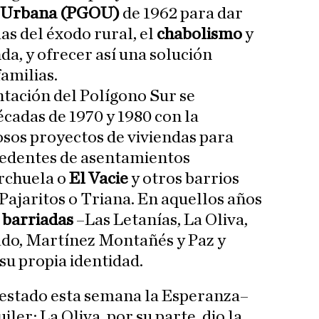
n Urbana (PGOU)
de 1962 para dar
as del éxodo rural, el
chabolismo
y
enda, y ofrecer así una solución
familias.
ntación del Polígono Sur se
écadas de 1970 y 1980 con la
sos proyectos de viviendas para
cedentes de asentamientos
rchuela o
El Vacie
y otros barrios
ajaritos o Triana. En aquellos años
s barriadas
–Las Letanías, La Oliva,
do, Martínez Montañés y Paz y
su propia identidad.
estado esta semana la Esperanza–
iler; La Oliva, por su parte, dio la