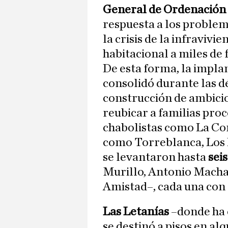
General de Ordenació
respuesta a los problem
la crisis de la infravivi
habitacional a miles de 
De esta forma, la impla
consolidó durante las d
construcción de ambicio
reubicar a familias pro
chabolistas como La Co
como Torreblanca, Los P
se levantaron hasta
sei
Murillo, Antonio Macha
Amistad–, cada una con 
Las Letanías
–donde ha 
se destinó a pisos en alqu