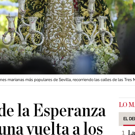
nes marianas más populares de Sevilla, recorriendo las calles de las Tres M
LO M
de la Esperanza
EL DE
una vuelta a los
La