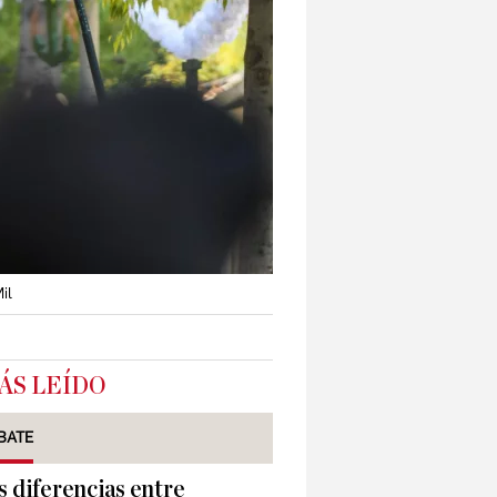
il
ÁS LEÍDO
BATE
s diferencias entre