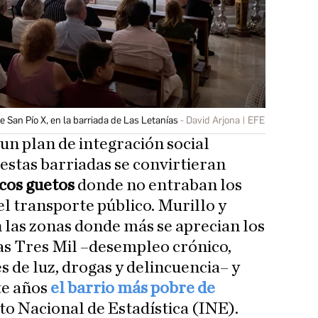
e San Pío X, en la barriada de Las Letanías
David Arjona | EFE
 un plan de integración social
estas barriadas se convirtieran
cos guetos
donde no entraban los
 el transporte público. Murillo y
las zonas donde más se aprecian los
as Tres Mil –desempleo crónico,
 de luz, drogas y delincuencia– y
te años
el barrio más pobre de
uto Nacional de Estadística (INE).