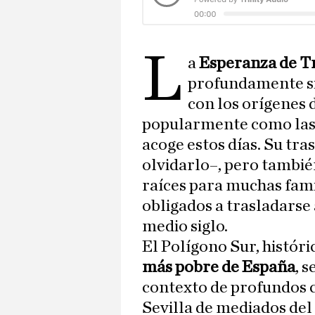
L
a
Esperanza de T
profundamente si
con los orígenes 
popularmente como la
acoge estos días. Su tr
olvidarlo–, pero tambi
raíces para muchas fami
obligados a trasladars
medio siglo.
El Polígono Sur, histó
más pobre de España
, 
contexto de profundos 
Sevilla de mediados del 