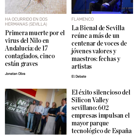
HA OCURRIDO EN DOS
FLAMENCO
HERMANAS (SEVILLA)
La Bienal de Sevilla
Primera muerte por el
reúne a más de un
virus del Nilo en
centenar de voces de
Andalucía: de 17
jóvenes valores y
contagiados, cinco
maestros: fechas y
están graves
artistas
Jonatan Oliva
El Debate
El éxito silencioso del
Silicon Valley
sevillano: 602
empresas impulsan el
mayor parque
tecnológico de España