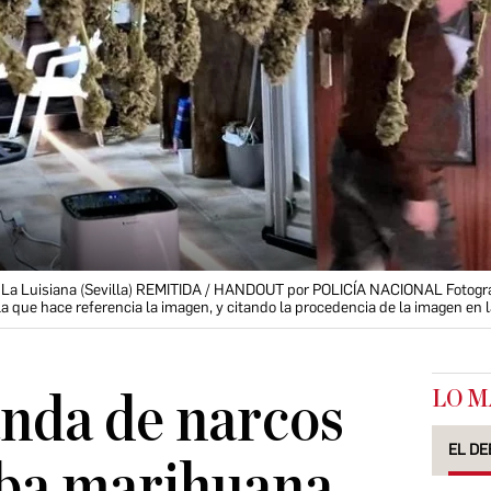
 La Luisiana (Sevilla) REMITIDA / HANDOUT por POLICÍA NACIONAL Fotogra
 la que hace referencia la imagen, y citando la procedencia de la imagen en
LO M
nda de narcos
EL DE
aba marihuana