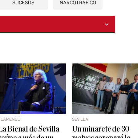
SUCESOS
NARCOTRÁFICO
FLAMENCO
SEVILLA
La Bienal de Sevilla
Un minarete de 30
reúne a más de un
metros coronará la