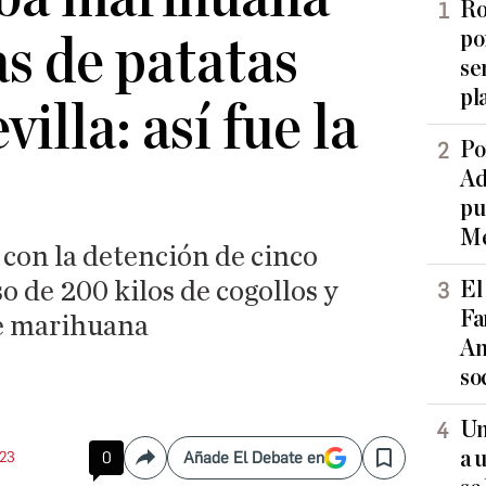
Ro
po
as de patatas
se
pl
villa: así fue la
Po
Ad
pu
Me
 con la detención de cinco
o de 200 kilos de cogollos y
El
Fa
de marihuana
An
so
Un
a 
:23
0
Añade El Debate en
Compartir
Save