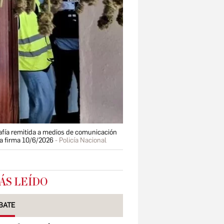
fía remitida a medios de comunicación
 la firma 10/6/2026
Policía Nacional
ÁS LEÍDO
BATE