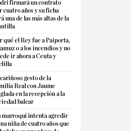
dri firmará un contrato
r cuatro años y su ficha
rá una de las más altas de la
antilla
r qué el Rey fue a Paiporta,
amuz o a los incendios y no
ede ir ahora a Ceuta y
lilla
 cariñoso gesto de la
milia Real con Jaume
glada en la recepción a la
ciedad balear
 marroquí intenta agredir
una niña de cuatro años que