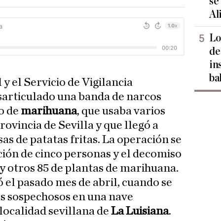
se
Al
Lo
de
in
ba
 y el Servicio de Vigilancia
articulado una banda de narcos
co de
marihuana
, que usaba varios
rovincia de Sevilla y que llegó a
as de patatas fritas. La operación se
ción de cinco personas y el decomiso
 y otros 85 de plantas de marihuana.
ió el pasado mes de abril, cuando se
s sospechosos en una nave
 localidad sevillana de
La Luisiana
.