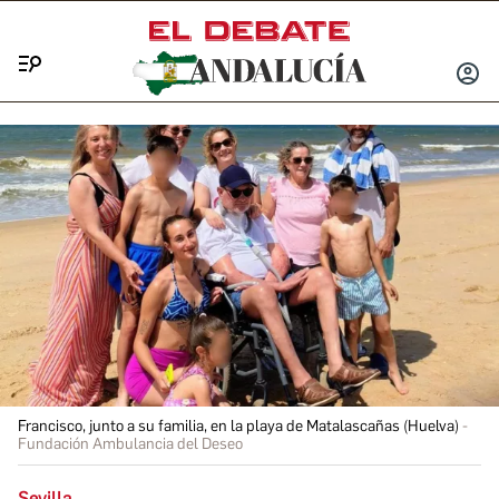
Menú
INICIA
SESIÓ
Francisco, junto a su familia, en la playa de Matalascañas (Huelva)
Fundación Ambulancia del Deseo
Sevilla