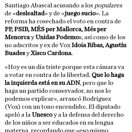
Santiago Abascal acusando a los
populares
de «
deslealtad
» y de «
juego sucio
». La
reforma ha cosechado el voto en contra de
PP, PSIB, MÉS per Mallorca, Més per
Menorca
y
Unidas Podemo
s, así como de los
no adscritos y ex de Vox
Idoia Ribas, Agustín
Buades
y
Xisco Cardona
.
«Hoy es un día triste porque esta cámara va
a votar en contra de la libertad.
Que lo haga
la izquierda está en su ADN
, pero que lo
haga un partido conservador, no nos lo
podemos explicar», arrancó Rodríguez
(Vox) con un tono encendido:. El diputado
apeló a la
Unesco
y a la defensa del derecho
de los niños a ser educados en su lengua
materna, recordando que «eso mismo