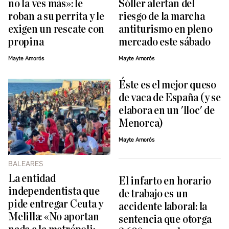
no la ves más»: le
Sóller alertan del
roban a su perrita y le
riesgo de la marcha
exigen un rescate con
antiturismo en pleno
propina
mercado este sábado
Mayte Amorós
Mayte Amorós
Éste es el mejor queso
de vaca de España (y se
elabora en un 'lloc' de
Menorca)
Mayte Amorós
BALEARES
La entidad
El infarto en horario
independentista que
de trabajo es un
pide entregar Ceuta y
accidente laboral: la
Melilla: «No aportan
sentencia que otorga