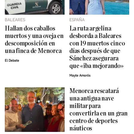
BALEARES
ESPAÑA
Hallan dos caballos
La ruta argelina
muertos y una oveja en
desborda a Baleares
descomposición en
con 19 muertos cinco
una finca de Menorca
días después de que
Sánchez asegurara
El Debate
que «iba mejorando»
Mayte Amorós
Menorca rescatará
una antigua nave
militar para
convertirla en un gran
centro de deportes
náuticos