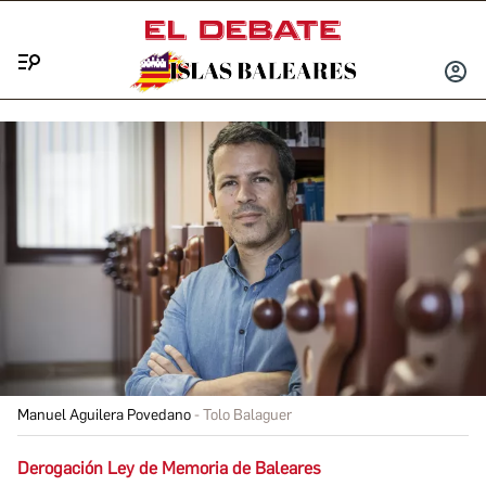
Menú
INICIA
SESIÓ
Manuel Aguilera Povedano
Tolo Balaguer
Derogación Ley de Memoria de Baleares