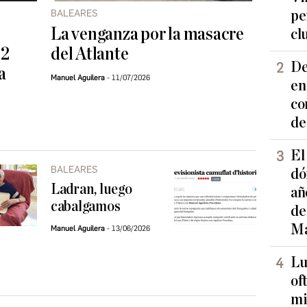
BALEARES
pe
La venganza por la masacre
cl
72
del Atlante
De
a
Manuel Aguilera
11/07/2026
en
co
de
El
BALEARES
dó
Ladran, luego
añ
cabalgamos
de
Ma
Manuel Aguilera
13/06/2026
Lu
of
mi