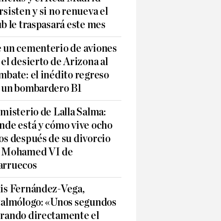
rsisten y si no renueva el
ub le traspasará este mes
 un cementerio de aviones
 el desierto de Arizona al
mbate: el inédito regreso
 un bombardero B1
 misterio de Lalla Salma:
nde está y cómo vive ocho
os después de su divorcio
 Mohamed VI de
rruecos
is Fernández-Vega,
talmólogo: «Unos segundos
rando directamente el