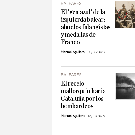
BALEARES
El 'gen azul' de la
izquierda balear:
abuelos falangistas
y medallas de
Franco
Manuel Aguilera
30/05/2026
BALEARES
El recelo
mallorquín hacia
Cataluña por los
bombardeos
Manuel Aguilera
18/04/2026