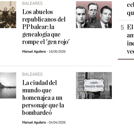
BALEARES
ec
Los abuelos
qu
republicanos del
PP balear: la
El
genealogía que
am
rompe el 'gen rojo'
in
ve
Manuel Aguilera
16/05/2026
BALEARES
La ciudad del
mundo que
homenajea a un
personaje que la
bombardeó
Manuel Aguilera
04/04/2026