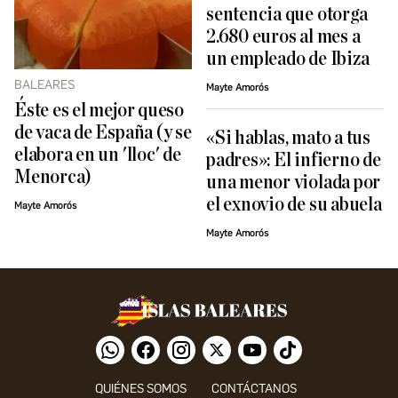
sentencia que otorga
2.680 euros al mes a
un empleado de Ibiza
BALEARES
Mayte Amorós
Éste es el mejor queso
de vaca de España (y se
«Si hablas, mato a tus
elabora en un 'lloc' de
padres»: El infierno de
Menorca)
una menor violada por
el exnovio de su abuela
Mayte Amorós
Mayte Amorós
QUIÉNES SOMOS
CONTÁCTANOS