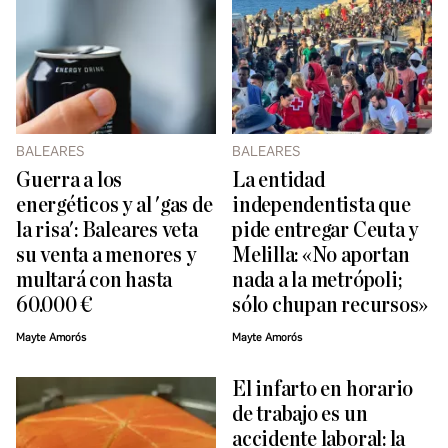
BALEARES
BALEARES
Guerra a los
La entidad
energéticos y al 'gas de
independentista que
la risa': Baleares veta
pide entregar Ceuta y
su venta a menores y
Melilla: «No aportan
multará con hasta
nada a la metrópoli;
60.000 €
sólo chupan recursos»
Mayte Amorós
Mayte Amorós
El infarto en horario
de trabajo es un
accidente laboral: la