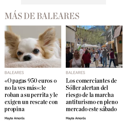
MÁS DE BALEARES
BALEARES
BALEARES
«O pagas 950 euros o
Los comerciantes de
no la ves más»: le
Sóller alertan del
roban a su perrita y le
riesgo de la marcha
exigen un rescate con
antiturismo en pleno
propina
mercado este sábado
Mayte Amorós
Mayte Amorós