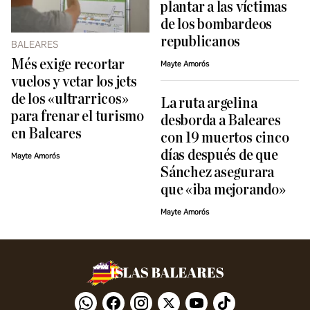
plantar a las víctimas
de los bombardeos
republicanos
BALEARES
Més exige recortar
Mayte Amorós
vuelos y vetar los jets
de los «ultrarricos»
La ruta argelina
para frenar el turismo
desborda a Baleares
en Baleares
con 19 muertos cinco
días después de que
Mayte Amorós
Sánchez asegurara
que «iba mejorando»
Mayte Amorós