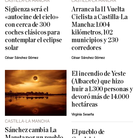
CASTILLA-LA MANCHA
CASTILLA-LA MANCHA
Sigüenza será el
Arranca la II Vuelta
«autocine del cielo»
Ciclista a Castilla-La
con cerca de 300
Mancha: 1.004
coches clásicos para
kilómetros, 102
contemplar el eclipse
municipios y 230
solar
corredores
César Sánchez Gómez
César Sánchez Gómez
El incendio de Yeste
(Albacete) que hizo
huir a 1.300 personas y
devoró más de 14.000
hectáreas
Virginia Seseña
CASTILLA-LA MANCHA
Sánchez cambia La
El pueblo de
Mareta por un pueblo