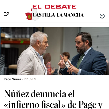
Menú
INICIA
SESIÓ
Paco Núñez
PP C-LM
Núñez denuncia el
«infierno fiscal» de Page y