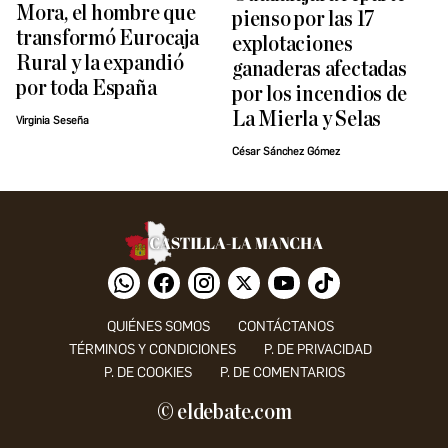
Mora, el hombre que
pienso por las 17
transformó Eurocaja
explotaciones
Rural y la expandió
ganaderas afectadas
por toda España
por los incendios de
La Mierla y Selas
Virginia Seseña
César Sánchez Gómez
QUIÉNES SOMOS
CONTÁCTANOS
TÉRMINOS Y CONDICIONES
P. DE PRIVACIDAD
P. DE COOKIES
P. DE COMENTARIOS
© eldebate.com