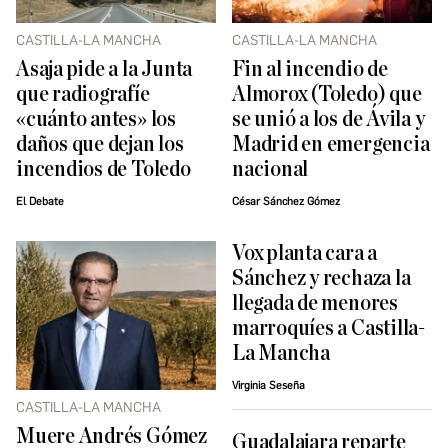
CASTILLA-LA MANCHA
CASTILLA-LA MANCHA
Asaja pide a la Junta
Fin al incendio de
que radiografíe
Almorox (Toledo) que
«cuánto antes» los
se unió a los de Ávila y
daños que dejan los
Madrid en emergencia
incendios de Toledo
nacional
El Debate
César Sánchez Gómez
Vox planta cara a
Sánchez y rechaza la
llegada de menores
marroquíes a Castilla-
La Mancha
Virginia Seseña
CASTILLA-LA MANCHA
Muere Andrés Gómez
Guadalajara reparte