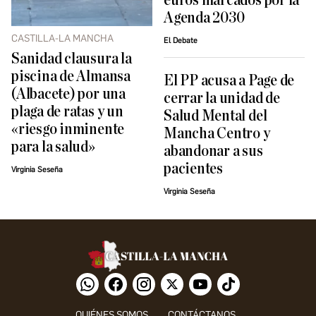
euros marcados por la
Agenda 2030
CASTILLA-LA MANCHA
El Debate
Sanidad clausura la
piscina de Almansa
El PP acusa a Page de
(Albacete) por una
cerrar la unidad de
plaga de ratas y un
Salud Mental del
«riesgo inminente
Mancha Centro y
para la salud»
abandonar a sus
pacientes
Virginia Seseña
Virginia Seseña
QUIÉNES SOMOS
CONTÁCTANOS