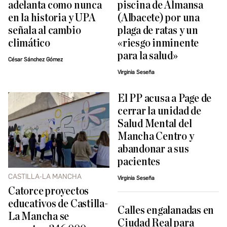
adelanta como nunca
piscina de Almansa
en la historia y UPA
(Albacete) por una
señala al cambio
plaga de ratas y un
climático
«riesgo inminente
para la salud»
César Sánchez Gómez
Virginia Seseña
El PP acusa a Page de
cerrar la unidad de
Salud Mental del
Mancha Centro y
abandonar a sus
pacientes
CASTILLA-LA MANCHA
Virginia Seseña
Catorce proyectos
educativos de Castilla-
Calles engalanadas en
La Mancha se
Ciudad Real para