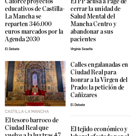
Catorce proyectos
El PP acusa a Page de
educativos de Castilla-
cerrar la unidad de
La Mancha se
Salud Mental del
reparten 346.000
Mancha Centro y
euros marcados por la
abandonar a sus
Agenda 2030
pacientes
El Debate
Virginia Seseña
Calles engalanadas en
Ciudad Real para
honrar a la Virgen del
Prado: la petición de
Cañizares
El Debate
CASTILLA-LA MANCHA
El tesoro barroco de
Ciudad Real que
El tejido económico y
vuelve a la luz tras 47