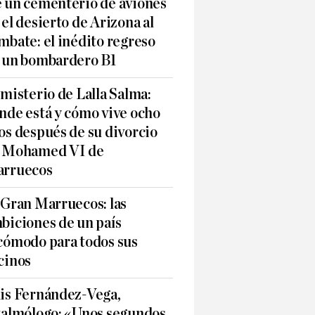
 un cementerio de aviones
 el desierto de Arizona al
mbate: el inédito regreso
 un bombardero B1
 misterio de Lalla Salma:
nde está y cómo vive ocho
os después de su divorcio
 Mohamed VI de
rruecos
 Gran Marruecos: las
biciones de un país
cómodo para todos sus
cinos
is Fernández-Vega,
talmólogo: «Unos segundos