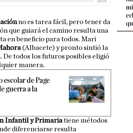
mi
ec
cación
no es tarea fácil, pero tener da
qu
ión que guiará el camino resulta una
lta en beneficio para todos. Mari
Mahora
(Albacete) y pronto sintió la
 De todos los futuros posibles eligió
alquier manera.
o escolar de Page
e guerra a la
 Infantil y Primaria
tiene métodos
nde diferenciarse resulta