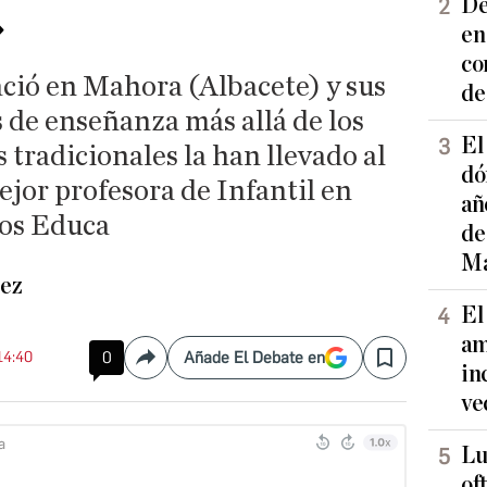
»
De
en
co
ió en Mahora (Albacete) y sus
de
de enseñanza más allá de los
El
tradicionales la han llevado al
dó
jor profesora de Infantil en
añ
ios Educa
de
Ma
ez
El
am
14:40
0
Añade El Debate en
Compartir
Save
in
ve
Lu
of