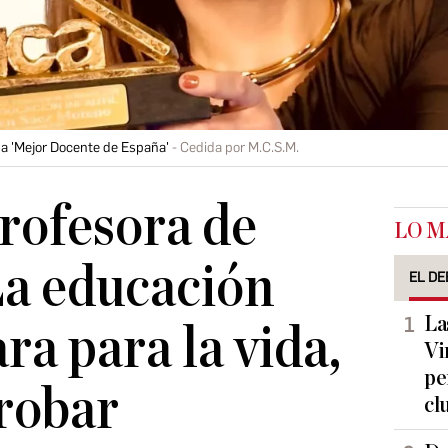
a 'Mejor Docente de España'
Cedida por M.C.S.M.
rofesora de
LO M
La educación
EL DE
La
ra para la vida,
Vi
pe
robar
cl