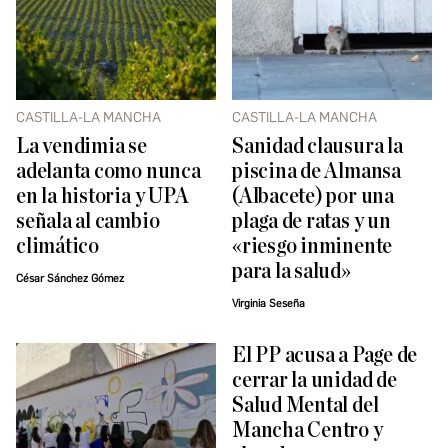
CASTILLA-LA MANCHA
CASTILLA-LA MANCHA
La vendimia se
Sanidad clausura la
adelanta como nunca
piscina de Almansa
en la historia y UPA
(Albacete) por una
señala al cambio
plaga de ratas y un
climático
«riesgo inminente
para la salud»
César Sánchez Gómez
Virginia Seseña
El PP acusa a Page de
cerrar la unidad de
Salud Mental del
Mancha Centro y