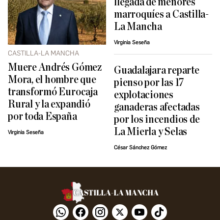
llegada de menores
marroquíes a Castilla-
La Mancha
Virginia Seseña
CASTILLA-LA MANCHA
Muere Andrés Gómez
Guadalajara reparte
Mora, el hombre que
pienso por las 17
transformó Eurocaja
explotaciones
Rural y la expandió
ganaderas afectadas
por toda España
por los incendios de
La Mierla y Selas
Virginia Seseña
César Sánchez Gómez