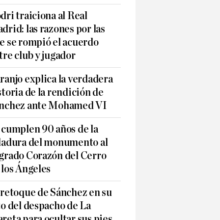
dri traiciona al Real
drid: las razones por las
e se rompió el acuerdo
tre club y jugador
ranjo explica la verdadera
storia de la rendición de
nchez ante Mohamed VI
 cumplen 90 años de la
ladura del monumento al
grado Corazón del Cerro
 los Ángeles
 retoque de Sánchez en su
to del despacho de La
reta para ocultar sus pies