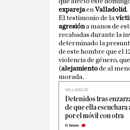
que afectó este domingo
expareja
en
Valladolid
.
El testimonio de la
víct
agresión
a manos de est
recabadas durante la inv
determinado la presunta
de este hombre que el 1
violencia de género, q
(
alejamiento
de al men
morada.
VALLADOLID
Detenidos tras enzarz
de que ella escuchara
por el móvil con otra
El Debate