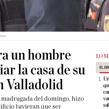
ress
ra un hombre
LO M
ar la casa de su
EL DE
Un
n Valladolid
qu
ca
la madrugada del domingo, hizo
va
sa
ificio tuvieran que ser