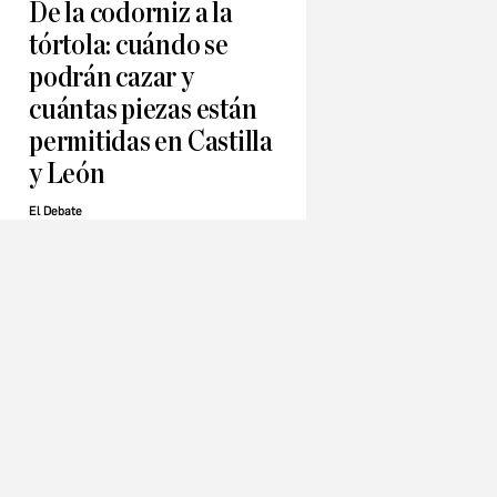
De la codorniz a la
tórtola: cuándo se
podrán cazar y
cuántas piezas están
permitidas en Castilla
y León
El Debate