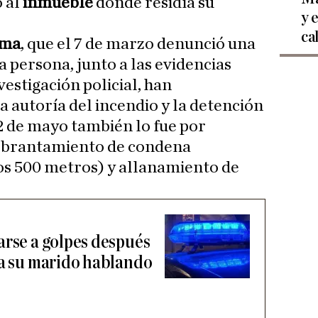
 al
inmueble
donde residía su
y 
ca
ima
, que el 7 de marzo denunció una
a persona, junto a las evidencias
estigación policial, han
 autoría del incendio y la detención
2 de mayo también lo fue por
uebrantamiento de condena
os 500 metros) y allanamiento de
arse a golpes después
 a su marido hablando