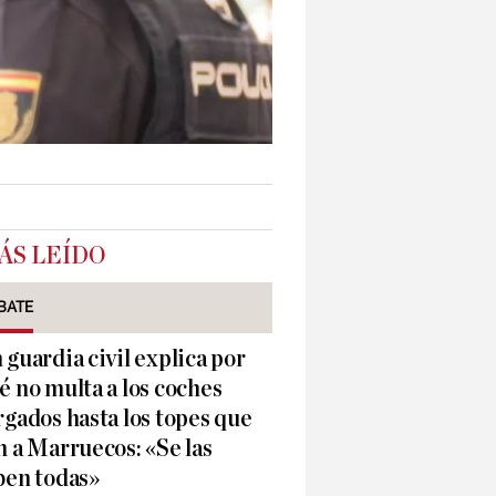
ÁS LEÍDO
BATE
 guardia civil explica por
é no multa a los coches
rgados hasta los topes que
n a Marruecos: «Se las
ben todas»