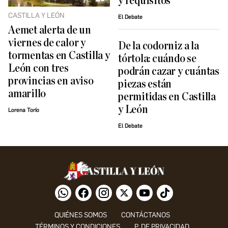
y requisitos
CASTILLA Y LEÓN
El Debate
Aemet alerta de un
viernes de calor y
De la codorniz a la
tormentas en Castilla y
tórtola: cuándo se
León con tres
podrán cazar y cuántas
provincias en aviso
piezas están
amarillo
permitidas en Castilla
y León
Lorena Torío
El Debate
QUIÉNES SOMOS
CONTÁCTANOS
TÉRMINOS Y CONDICIONES
P. DE PRIVACIDAD