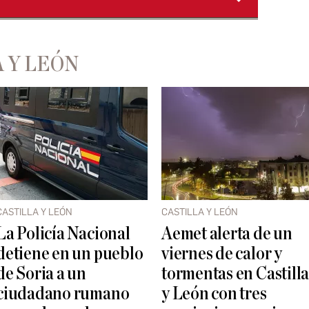
 Y LEÓN
CASTILLA Y LEÓN
CASTILLA Y LEÓN
La Policía Nacional
Aemet alerta de un
detiene en un pueblo
viernes de calor y
de Soria a un
tormentas en Castill
ciudadano rumano
y León con tres