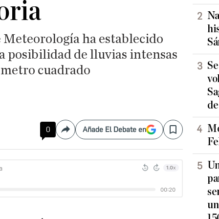
oria
Na
hi
e Meteorología ha establecido
Sá
a posibilidad de lluvias intensas
Se
r metro cuadrado
vo
Sa
de
Mo
0
Añade El Debate en
Compartir
Save
Fe
Un
pa
se
un
15