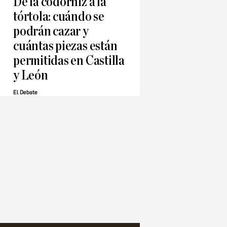
De la codorniz a la
tórtola: cuándo se
podrán cazar y
cuántas piezas están
permitidas en Castilla
y León
El Debate