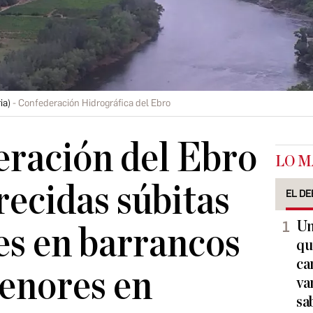
ia)
Confederación Hidrográfica del Ebro
ración del Ebro
LO M
recidas súbitas
EL DE
Un
s en barrancos
qu
ca
enores en
va
sa