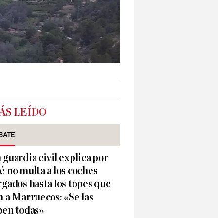
ÁS LEÍDO
BATE
 guardia civil explica por
é no multa a los coches
rgados hasta los topes que
n a Marruecos: «Se las
ben todas»