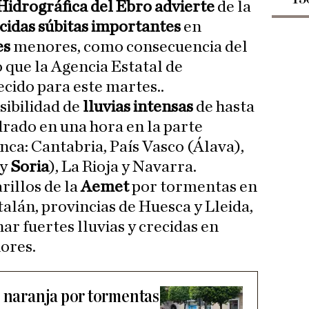
Hidrográfica del Ebro
advierte
de la
cidas súbitas importantes
en
es
menores, como consecuencia del
 que la Agencia Estatal de
cido para este martes..
sibilidad de
lluvias intensas
de hasta
drado en una hora en la parte
nca: Cantabria, País Vasco (Álava),
y
Soria
), La Rioja y Navarra.
illos de la
Aemet
por tormentas en
talán, provincias de Huesca y Lleida,
r fuertes lluvias y crecidas en
ores.
s naranja por tormentas