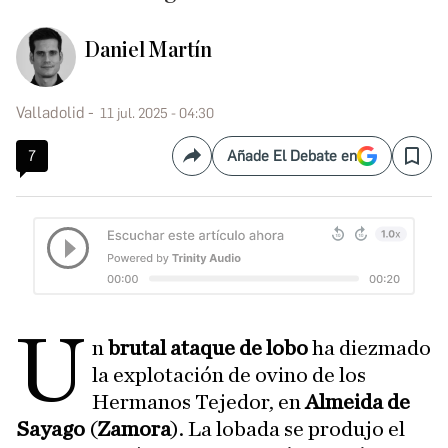
Daniel Martín
Valladolid
11 jul. 2025 - 04:30
7
Añade El Debate en
Compartir
Save
U
n
brutal ataque de lobo
ha diezmado
la explotación de ovino de los
Hermanos Tejedor, en
Almeida de
Sayago
(
Zamora
). La lobada se produjo el