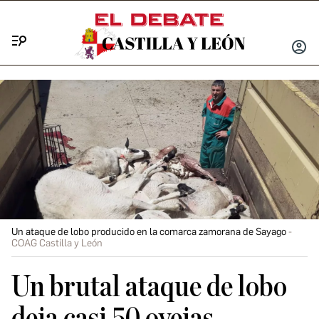
Menú
INICIA
SESIÓ
Un ataque de lobo producido en la comarca zamorana de Sayago
COAG Castilla y León
Un brutal ataque de lobo
deja casi 50 ovejas