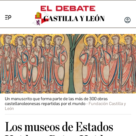
Menú
INICIA
SESIÓ
Un manuscrito que forma parte de las más de 300 obras
castellanoleonesas repartidas por el mundo
Fundación Castilla y
León
Los museos de Estados