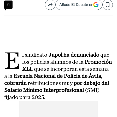
0
Añade El Debate en
Compartir
Save
E
l sindicato
Jupol
ha
denunciado
que
los policías alumnos de la
Promoción
XLI
, que se incorporan esta semana
a la
Escuela Nacional de Policía de Ávila
,
cobrarán
retribuciones muy
por debajo del
Salario Mínimo Interprofesional
(SMI)
fijado para 2025.