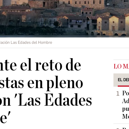
ación Las Edades del Hombre
te el reto de
LO M
stas en pleno
EL DE
Po
on 'Las Edades
Ad
pu
e'
Me