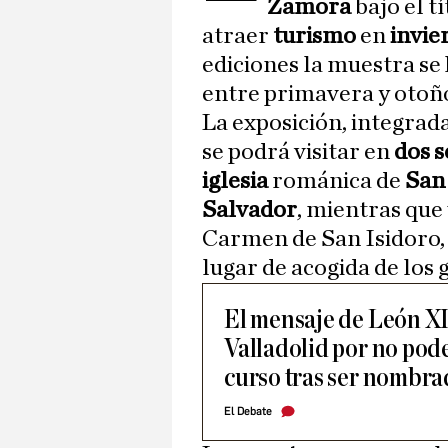
Zamora
bajo el t
atraer
turismo
en
invie
ediciones la muestra se
entre primavera y otoñ
La exposición, integrada
se podrá visitar en
dos 
iglesia
románica de
San
Salvador
, mientras que
Carmen de San Isidoro, 
lugar de acogida de los 
El mensaje de León XI
Valladolid por no poder
curso tras ser nombr
El Debate