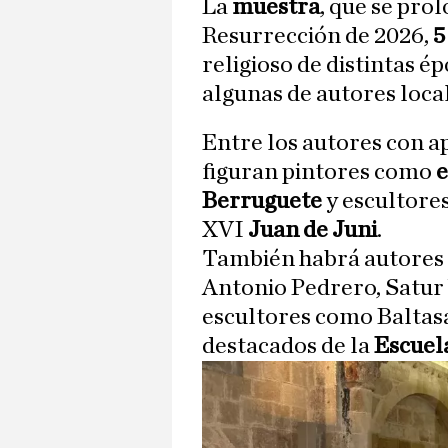
La
muestra
, que se pro
Resurrección de 2026,
5
religioso de distintas é
algunas de autores loca
Entre los autores con a
figuran pintores como
e
Berruguete
y escultore
XVI
Juan de Juni
.
También habrá autores
Antonio Pedrero, Satur 
escultores como Baltasa
destacados de la
Escuela