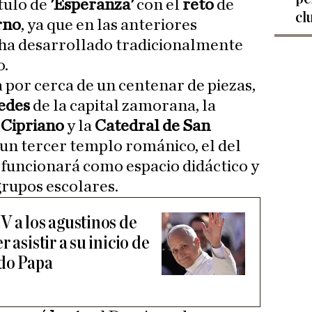
ítulo de
'Esperanza'
con el
reto
de
cl
rno
, ya que en las anteriores
 ha desarrollado tradicionalmente
o.
 por cerca de un centenar de piezas,
sedes
de la capital zamorana, la
 Cipriano
y la
Catedral de San
 un tercer templo románico, el del
funcionará como espacio didáctico y
grupos escolares.
V a los agustinos de
 asistir a su inicio de
ado Papa