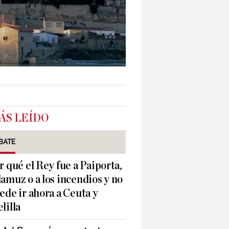
ÁS LEÍDO
BATE
r qué el Rey fue a Paiporta,
amuz o a los incendios y no
ede ir ahora a Ceuta y
lilla