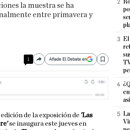
Ro
ciones la muestra se ha
po
onalmente entre primavera y
se
pl
El
re
su
1
Añade El Debate en
Compartir
Save
TV
pe
¿Q
en
as
La
 edición de la exposición de
'Las
Vi
re'
se inaugura este jueves en
pe