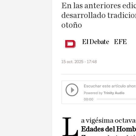
En las anteriores edi
desarrollado tradici
otoño
El Debate
EFE
15 oct. 2025 - 17:48
L
a vigésima octava
Edades del Homb