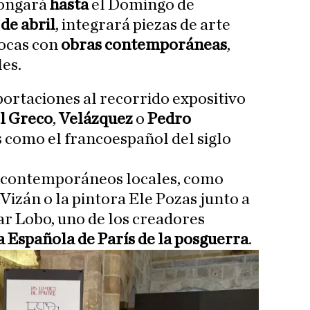
longará
hasta
el Domingo de
 de abril
, integrará piezas de arte
pocas con
obras contemporáneas
,
les.
portaciones al recorrido expositivo
l Greco
,
Velázquez
o
Pedro
s como el francoespañol del siglo
 contemporáneos locales, como
Vizán o la pintora Ele Pozas junto a
r Lobo, uno de los creadores
 Española de París de la posguerra
.