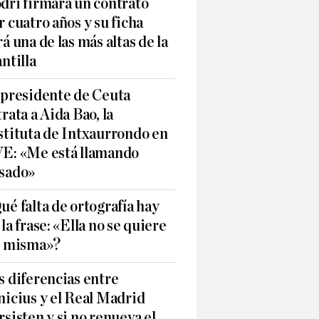
dri firmará un contrato
r cuatro años y su ficha
rá una de las más altas de la
antilla
 presidente de Ceuta
trata a Aida Bao, la
stituta de Intxaurrondo en
E: «Me está llamando
sado»
ué falta de ortografía hay
 la frase: «Ella no se quiere
í misma»?
s diferencias entre
nicius y el Real Madrid
rsisten y si no renueva el