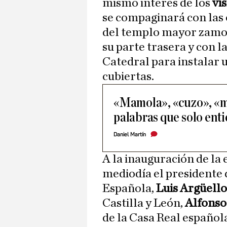
mismo interés de los
vi
se compaginará con las 
del templo mayor zamor
su parte trasera y con la
Catedral para instalar u
cubiertas.
«Mamola», «cuzo», «m
palabras que solo en
Daniel Martín
A la inauguración de la 
mediodía el presidente 
Española,
Luis Argüello
Castilla y León,
Alfons
de la Casa Real español