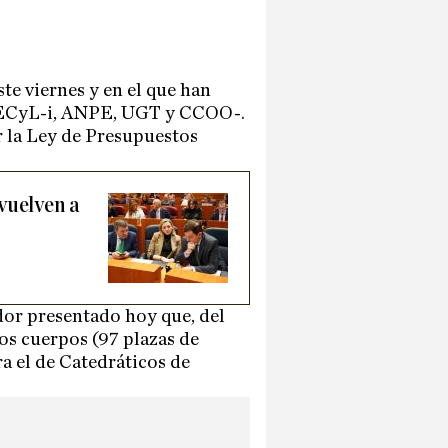
te viernes y en el que han
STECyL-i, ANPE, UGT y CCOO-.
 la Ley de Presupuestos
evuelven a
dor presentado hoy que, del
ros cuerpos (97 plazas de
a el de Catedráticos de