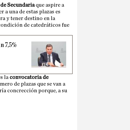
o de Secundaria
que aspire a
r a una de estas plazas es
a y tener destino en la
condición de catedráticos fue
un 7,5%
s la
convocatoria de
número de plazas que se van a
ería concrección porque, a su